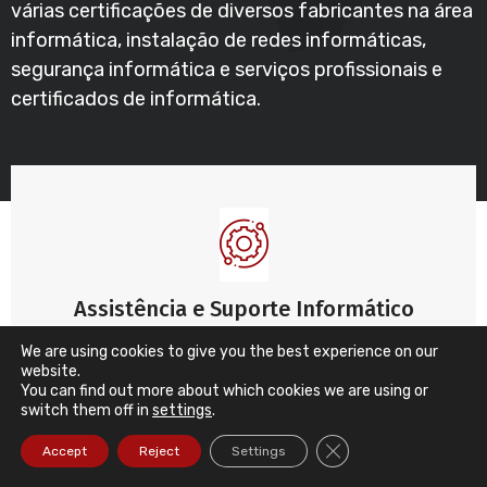
várias certificações de diversos fabricantes na área
informática, instalação de redes informáticas,
segurança informática e serviços profissionais e
certificados de informática.
Assistência e Suporte Informático
Empresarial
We are using cookies to give you the best experience on our
website.
Suporte aos utilizadores, redes, servidores e
You can find out more about which cookies we are using or
soluções de segurança
switch them off in
settings
.
Close GDPR Cookie Ba
Accept
Reject
Settings
Ler mais ...