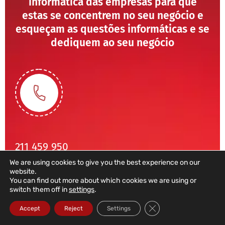
informática das empresas para que
estas se concentrem no seu negócio e
esqueçam as questões informáticas e se
dediquem ao seu negócio
211 459 950
We are using cookies to give you the best experience on our
(Chamada para rede fixa nacional)
website.
sales@dataroad.pt
You can find out more about which cookies we are using or
switch them off in
settings
.
Close GDPR Cookie Ba
Accept
Reject
Settings