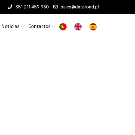
351 211 459 950
sales@dataroad.pt
Notícias
Contactos