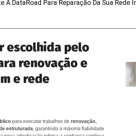
te A DataRoad Para Reparação Da Sua Rede I
r escolhida pelo
para renovação e
em e rede
blico
para executar trabalhos de
renovação,
de estruturada
, garantindo a máxima fiabilidade
 nova adjudicação reforça a confiança contínua