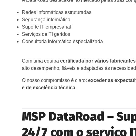
A DataRoad destaca-se no mercado pelas suas com
Redes informáticas estruturadas
Segurança informática
Suporte IT empresarial
Serviços de TI geridos
Consultoria informática especializada
Com uma equipa
certificada por vários fabricantes
alto desempenho, fiáveis e adaptadas às necessidade
O nosso compromisso é claro:
exceder as expectati
e de excelência técnica
.
MSP DataRoad – Supo
24/7 com o serviço I