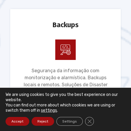
Backups
Segurança da informação com
monitorização e alarmística. Backups
locais e remotos. Soluções de Disaster
Recovery
We are using cookies to give you the best experience on our
website.
LEIA MAIS ...
You can find out more about which cookies we are using or
switch them off in
settings
.
Close GDPR Cookie Ba
Accept
Reject
Settings