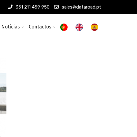
351 211 459 950
sales@dataroad.pt
Notícias
Contactos