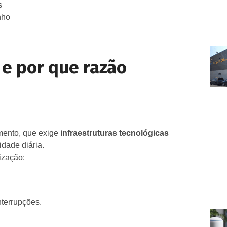
s
nho
e por que razão
mento, que exige
infraestruturas tecnológicas
idade diária.
ização:
nterrupções.