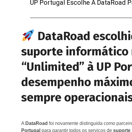
UP Portugal Escolhe A DataRoad Pa
DataRoad escolhi
suporte informático
“Unlimited” à UP Por
desempenho máximo, 
sempre operacionai
A
DataRoad
foi novamente distinguida como parceir
Portugal
para garantir todos os serviços de
suporte 