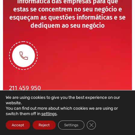
informática das empresas para que
estas se concentrem no seu negócio e
esqueçam as questões informáticas e se
dediquem ao seu negócio
211 459 950
We are using cookies to give you the best experience on our
(Chamada para rede fixa nacional)
website.
sales@dataroad.pt
You can find out more about which cookies we are using or
switch them off in
settings
.
Close GDPR Cookie Ba
Accept
Reject
Settings