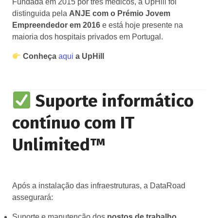
Fundada em 2015 por três médicos, a UpHill foi
distinguida pela
ANJE com o Prémio Jovem
Empreendedor em 2016
e está hoje presente na
maioria dos hospitais privados em Portugal.
Conheça
aqui
a UpHill
Suporte informático
contínuo com IT
Unlimited™
Após a instalação das infraestruturas, a DataRoad
assegurará:
Suporte e manutenção dos
postos de trabalho