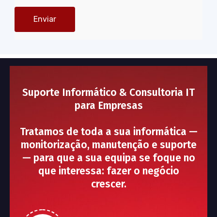
Suporte Informático & Consultoria IT
para Empresas
Tratamos de toda a sua informática —
monitorização, manutenção e suporte
— para que a sua equipa se foque no
que interessa: fazer o negócio
crescer.