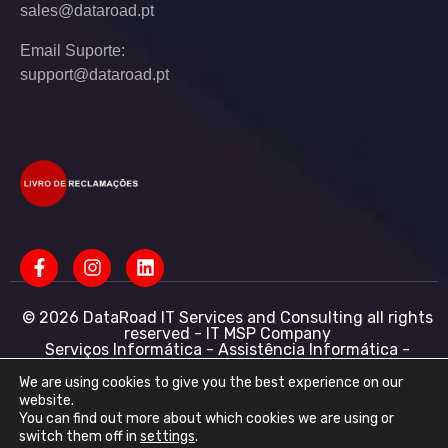
sales@dataroad.pt
Email Suporte:
support@dataroad.pt
© 2026 DataRoad IT Services and Consulting all rights
reserved - IT MSP Company
Serviços Informática - Assistência Informática -
Redes Informática Empresas - Suporte Informático
Empresarial
We are using cookies to give you the best experience on our
website.
DataRoad IT Services and Consulting LDA NIF:
You can find out more about which cookies we are using or
513368078 - CAE: 62201-R4 - Capital Social :
switch them off in
settings
.
50.001,00 € - Conservatória do registo comercial