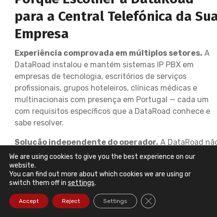
para a Central Telefónica da Su
Empresa
Experiência comprovada em múltiplos setores.
A
DataRoad instalou e mantém sistemas IP PBX em
empresas de tecnologia, escritórios de serviços
profissionais, grupos hoteleiros, clínicas médicas e
multinacionais com presença em Portugal — cada um
com requisitos específicos que a DataRoad conhece e
sabe resolver.
Solução independente do operador.
A DataRoad nã
está amarrada a nenhum operador de telecomunicaçõe
We are using cookies to give you the best experience on our
— escolhemos o provedor VoIP que oferece as melhores
website.
You can find out more about which cookies we are using or
condições para o perfil de utilização de cada cliente, e
switch them off in
settings
.
podemos migrar de operador sem substituir a central.
Close GDPR Cookie Ba
Accept
Reject
Settings
Integração total com a infraestrutura IT