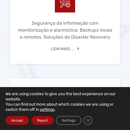
Segurança da informação com
monitorização e alarmística. Backups locais
e remotos. Soluções de Disaster Recovery
LEIA MAIS ...
Redes Informáticas
We are using cookies to give you the best experience on our
website.
You can find out more about which cookies we are using or
switch them off in
settings
.
Close GDPR Cookie Ba
Accept
Reject
Settings