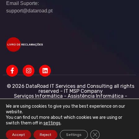
Email Suporte:
support@dataroad.pt
© 2026 DataRoad IT Services and Consulting all rights
reserved - IT MSP Company
Serviços Informática - Assistência Informática -
Redes Informática Empresas - Suporte Informático
Empresarial
We are using cookies to give you the best experience on our
website.
DataRoad IT Services and Consulting LDA NIF:
You can find out more about which cookies we are using or
513368078 - CAE: 62201-R4 - Capital Social :
switch them off in
settings
.
50.001,00 € - Conservatória do registo comercial
R.N.P.C
Close GDPR Cookie Ba
Accept
Reject
Settings