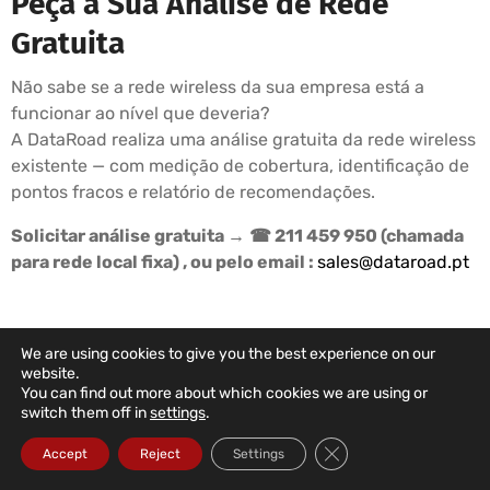
Peça a Sua Análise de Rede
Gratuita
Não sabe se a rede wireless da sua empresa está a
funcionar ao nível que deveria?
A DataRoad realiza uma análise gratuita da rede wireless
existente — com medição de cobertura, identificação de
pontos fracos e relatório de recomendações.
Solicitar análise gratuita →
☎ 211 459 950 (chamada
para rede local fixa) , ou pelo email :
sales@dataroad.pt
We are using cookies to give you the best experience on our
PLANOS DE SUPORTE DATAROAD
website.
You can find out more about which cookies we are using or
A Informática Da Sua Empresa
switch them off in
settings
.
Nas Mãos Certas
Close GDPR Cookie Ba
Accept
Reject
Settings