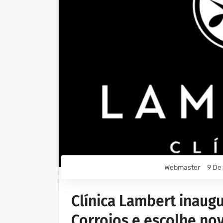
Webmaster
9 De
Clínica Lambert inaug
Corroios e escolhe n