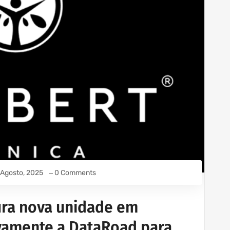
 Agosto, 2025
0 Comments
ura nova unidade em
ovamente a DataRoad para