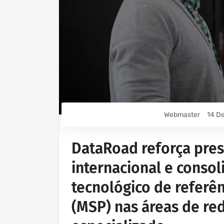
Webmaster
14 D
DataRoad reforça pres
internacional e consol
tecnológico de referên
(MSP) nas áreas de re