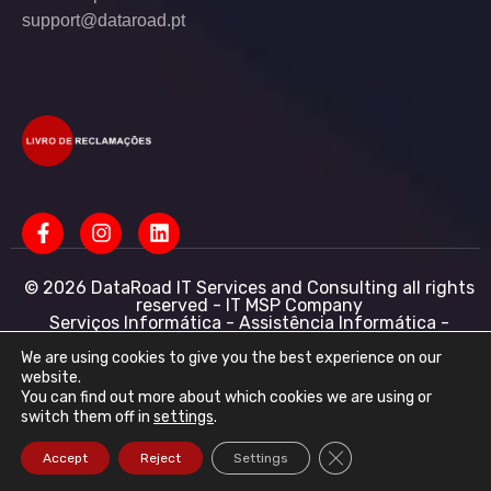
support@dataroad.pt
© 2026 DataRoad IT Services and Consulting all rights
reserved - IT MSP Company
Serviços Informática - Assistência Informática -
Redes Informática Empresas - Suporte Informático
Empresarial
We are using cookies to give you the best experience on our
website.
DataRoad IT Services and Consulting LDA NIF:
You can find out more about which cookies we are using or
513368078 - CAE: 62201-R4 - Capital Social :
switch them off in
settings
.
50.001,00 € - Conservatória do registo comercial
R.N.P.C
Close GDPR Cookie Ba
Accept
Reject
Settings