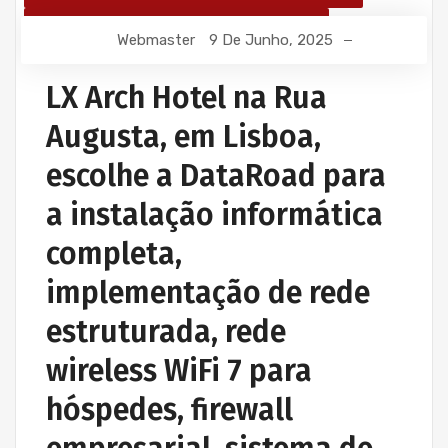
MANUTENÇÃO INFORMÁTICA EMPRESAS
Webmaster
9 De Junho, 2025
PROJETOS CABLAGEM E REDES INFORMÁTICA
PROJETOS REDES WIRELESS
LX Arch Hotel na Rua
REDE ESTRUTURADA INFORMÁTICA
Augusta, em Lisboa,
escolhe a DataRoad para
a instalação informática
completa,
implementação de rede
estruturada, rede
wireless WiFi 7 para
hóspedes, firewall